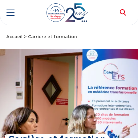
Aller au contenu principal
Rec
Menu
Accueil
Carrière et formation
Fil d'Ariane