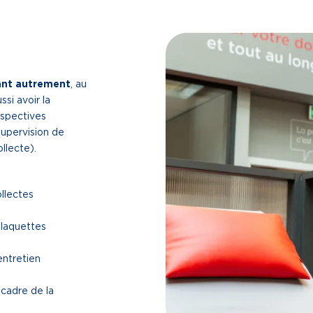
nant autrement
, au
si avoir la
rspectives
supervision de
llecte).
ollectes
plaquettes
entretien
 cadre de la