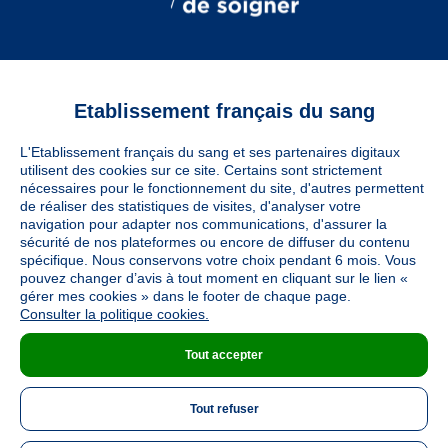
Etablissement français du sang
Vous êtes
L'Etablissement français du sang et ses partenaires digitaux
Informations légales
utilisent des cookies sur ce site. Certains sont strictement
nécessaires pour le fonctionnement du site, d'autres permettent
de réaliser des statistiques de visites, d'analyser votre
navigation pour adapter nos communications, d'assurer la
Utiles
sécurité de nos plateformes ou encore de diffuser du contenu
spécifique. Nous conservons votre choix pendant 6 mois. Vous
pouvez changer d’avis à tout moment en cliquant sur le lien «
À découvrir
gérer mes cookies » dans le footer de chaque page.
Consulter la politique cookies.
Tout accepter
Nous suivre
Tout refuser
LinkedIn
Twitter
TikTok
Instagram
Facebook
YouTube